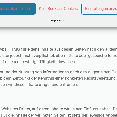
im Impressum.
okies akzeptieren
Kein Bock auf Cookies
Einstellungen anz
eilegung/Universal­schlichtungs­s
Impressum
 an Streitbeilegungsverfahren vor einer Verbraucherschlichtungsst
 Abs.1 TMG für eigene Inhalte auf diesen Seiten nach den allge
ieter jedoch nicht verpflichtet, übermittelte oder gespeicherte
f eine rechtswidrige Tätigkeit hinweisen.
errung der Nutzung von Informationen nach den allgemeinen Ges
 ab dem Zeitpunkt der Kenntnis einer konkreten Rechtsverletzun
den wir diese Inhalte umgehend entfernen.
 Websites Dritter, auf deren Inhalte wir keinen Einfluss haben. 
 die Inhalte der verlinkten Seiten ist stets der jeweilige Anbiet