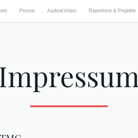
kets
Presse
Audio&Video
Repertoire & Projekte
Impressu
5 TMG