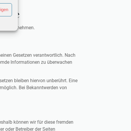
eigen
telle
elle teilzunehmen.
meinen Gesetzen verantwortlich. Nach
 fremde Informationen zu überwachen
etzen bleiben hiervon unberührt. Eine
g möglich. Bei Bekanntwerden von
Deshalb können wir für diese fremden
er oder Betreiber der Seiten