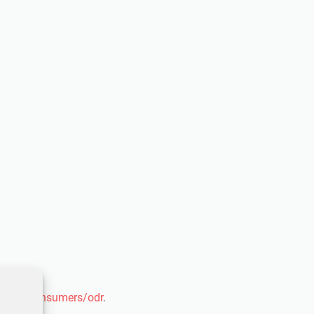
opa.eu/consumers/odr
.