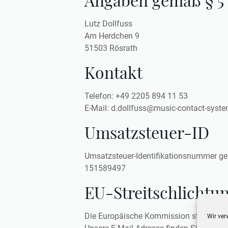
Lutz Dollfuss
Am Herdchen 9
51503 Rösrath
Kontakt
Telefon: +49 2205 894 11 53
E-Mail: d.dollfuss@music-contact-syst
Umsatzsteuer-ID
Umsatzsteuer-Identifikationsnummer g
151589497
EU-Streitschlichtu
Die Europäische Kommission stellt eine 
Wir ver