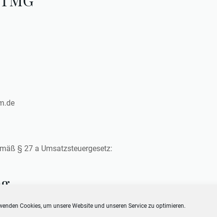
em.de
emäß § 27 a Umsatzsteuergesetz:
ng
Plattform zur Online-Streitbeilegung (OS) bereit:
https://ec.eur
wenden Cookies, um unsere Website und unseren Service zu optimieren.